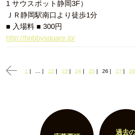
1 サウスポット静岡3F）
ＪＲ静岡駅南口より徒歩1分
■ 入場料 ■ 300円
http://hobbysquare.jp/
1
…
22
23
24
25
26
27
2
過去