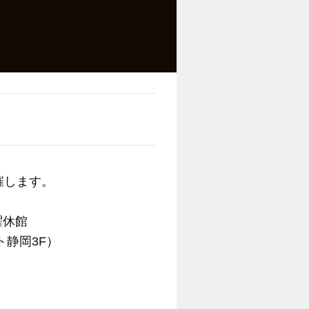
催します。
曜休館
ト静岡3F）