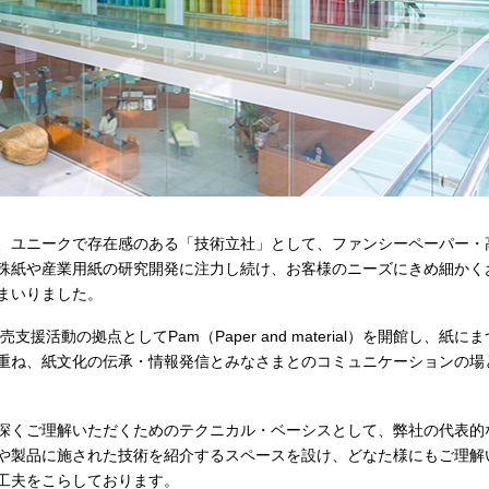
、ユニークで存在感のある「技術立社」として、ファンシーペーパー・
殊紙や産業用紙の研究開発に注力し続け、お客様のニーズにきめ細かく
まいりました。
販売支援活動の拠点として
Pam（Paper and material）
を開館し、紙にま
重ね、紙文化の伝承・情報発信とみなさまとのコミュニケーションの場
深くご理解いただくためのテクニカル・ベーシスとして、弊社の代表的
や製品に施された技術を紹介するスペースを設け、どなた様にもご理解
工夫をこらしております。