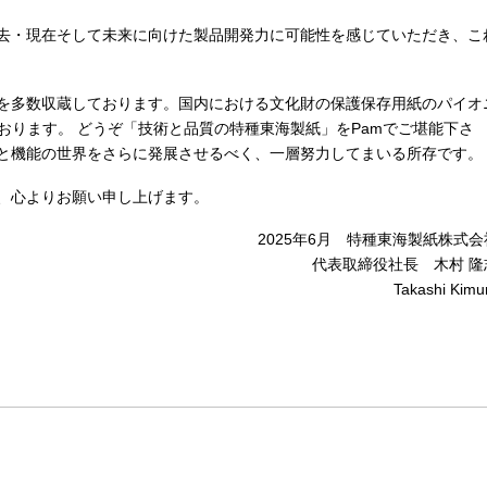
去・現在そして未来に向けた製品開発力に可能性を感じていただき、こ
を多数収蔵しております。国内における文化財の保護保存用紙のパイオ
おります。 どうぞ「技術と品質の
特種東海製紙
」を
Pam
でご堪能下さ
と機能の世界をさらに発展させるべく、一層努力してまいる所存です。
、心よりお願い申し上げます。
2025年6月
特種東海製紙株式会
代表取締役社長
木村 隆
Takashi Kimu