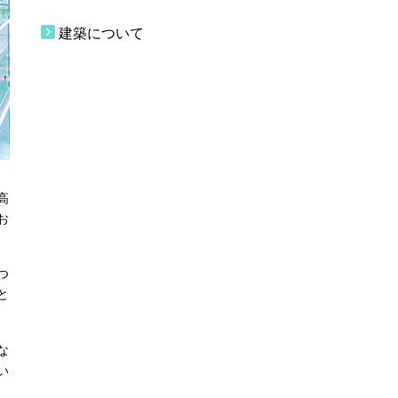
建築について
高
お
つ
と
な
い