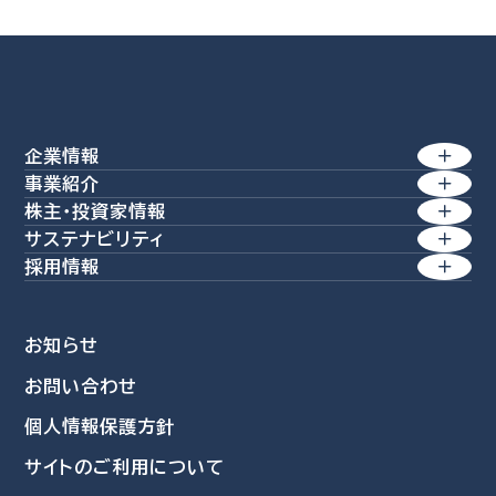
企業情報
事業紹介
トップメッセージ
株主・投資家情報
製紙事業
サステナビリティ
経営理念 / 行動規範
経営方針
産業素材
採用情報
方針一覧
価値創造経営
特殊素材
業績・財務
会社を知る
環境
生活商品
コーポレート・アイデンティティー
株式情報
お知らせ
社員を知る
社会
環境関連事業
会社概要
お問い合わせ
IRライブラリ
新卒採用情報
資源再活用
ガバナンス
個人情報保護方針
沿革
個人投資家の皆さまへ
採用担当者より
自然環境活用
データ集
サイトのご利用について
募集要項
事業所・グループ拠点
IRニュース