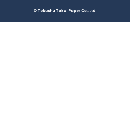
教育・研修制度
統合報告書
三島工場
IRカレンダー
© Tokushu Tokai Paper Co., Ltd.
福利厚生
ESGデータ集
総合研究所
採用Q&A
TCFDレポート
IRに関するよくあるご質問
IRに関するお問い合わせ
免責事項