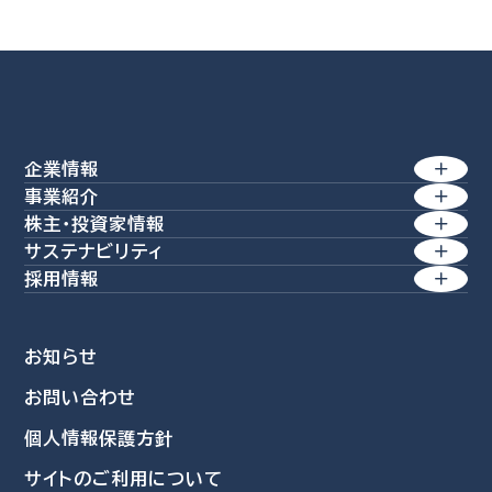
企業情報
事業紹介
トップメッセージ
株主・投資家情報
製紙事業
サステナビリティ
経営理念 / 行動規範
経営方針
産業素材
採用情報
方針一覧
価値創造経営
特殊素材
業績・財務
会社を知る
環境
生活商品
コーポレート・アイデンティティー
株式情報
お知らせ
社員を知る
社会
環境関連事業
会社概要
お問い合わせ
IRライブラリ
新卒採用情報
資源再活用
ガバナンス
個人情報保護方針
沿革
個人投資家の皆さまへ
採用担当者より
自然環境活用
データ集
サイトのご利用について
募集要項
事業所・グループ拠点