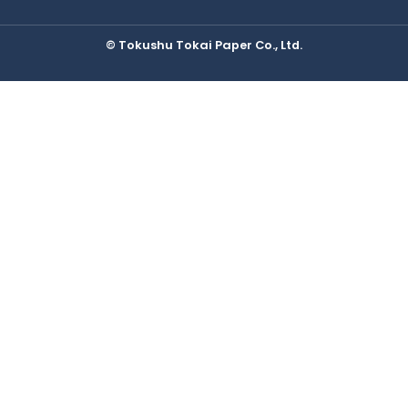
IRニュース
教育・研修制度
統合報告書
三島工場
IRカレンダー
© Tokushu Tokai Paper Co., Ltd.
福利厚生
ESGデータ集
総合研究所
採用Q&A
TCFDレポート
IRに関するよくあるご質問
IRに関するお問い合わせ
免責事項