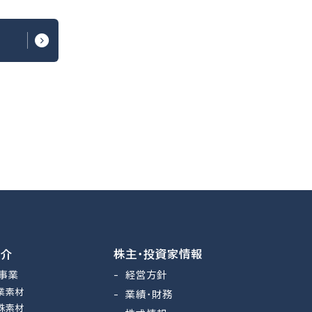
紹介
株主・投資家情報
事業
経営方針
業素材
業績・財務
殊素材