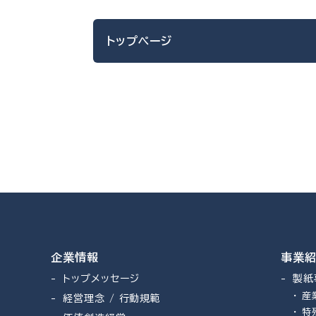
トップページ
企業情報
事業
トップメッセージ
製紙
産
経営理念 / 行動規範
特