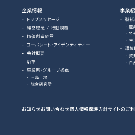
企業情報
事業
トップメッセージ
製紙
産
経営理念 / 行動規範
特
価値創造経営
生
コーポレート・アイデンティティー
環境
会社概要
資
沿革
自
事業所・グループ拠点
三島工場
総合研究所
お知らせ
お問い合わせ
個人情報保護方針
サイトのご