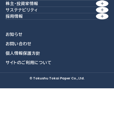
株主・投資家情報
製紙事業
サステナビリティ
経営理念 / 行動規範
経営方針
産業素材
採用情報
方針一覧
価値創造経営
特殊素材
業績・財務
会社を知る
環境
生活商品
コーポレート・アイデンティティー
株式情報
お知らせ
社員を知る
社会
環境関連事業
会社概要
お問い合わせ
IRライブラリ
新卒採用情報
資源再活用
ガバナンス
個人情報保護方針
沿革
個人投資家の皆さまへ
採用担当者より
自然環境活用
データ集
サイトのご利用について
募集要項
事業所・グループ拠点
IRニュース
教育・研修制度
統合報告書
三島工場
IRカレンダー
© Tokushu Tokai Paper Co., Ltd.
福利厚生
ESGデータ集
総合研究所
採用Q&A
TCFDレポート
IRに関するよくあるご質問
IRに関するお問い合わせ
免責事項