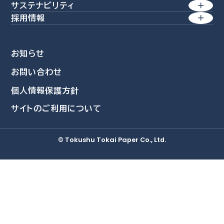
サステナビリティ
経営理念 / 行動規範
経営方針
産業素材
採用情報
方針一覧
価値創造経営
特殊素材
業績・財務
会社を知る
環境
生活商品
コーポレート・アイデンティティー
株式情報
お知らせ
社員を知る
社会
環境関連事業
会社概要
お問い合わせ
IRライブラリ
新卒採用情報
資源再活用
ガバナンス
個人情報保護方針
沿革
個人投資家の皆さまへ
採用担当者より
自然環境活用
データ集
サイトのご利用について
募集要項
事業所・グループ拠点
IRニュース
教育・研修制度
統合報告書
三島工場
IRカレンダー
© Tokushu Tokai Paper Co., Ltd.
福利厚生
ESGデータ集
総合研究所
採用Q&A
TCFDレポート
IRに関するよくあるご質問
IRに関するお問い合わせ
免責事項