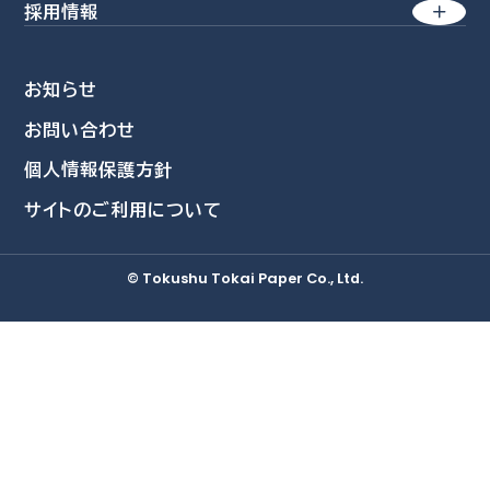
産業素材
採用情報
方針一覧
価値創造経営
特殊素材
業績・財務
会社を知る
環境
生活商品
コーポレート・アイデンティティー
株式情報
お知らせ
社員を知る
社会
環境関連事業
会社概要
お問い合わせ
IRライブラリ
新卒採用情報
資源再活用
ガバナンス
個人情報保護方針
沿革
個人投資家の皆さまへ
採用担当者より
自然環境活用
データ集
サイトのご利用について
募集要項
事業所・グループ拠点
IRニュース
教育・研修制度
統合報告書
三島工場
IRカレンダー
© Tokushu Tokai Paper Co., Ltd.
福利厚生
ESGデータ集
総合研究所
採用Q&A
TCFDレポート
IRに関するよくあるご質問
IRに関するお問い合わせ
免責事項