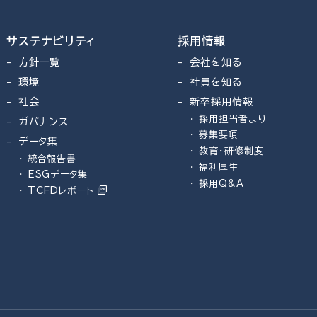
サステナビリティ
採用情報
方針一覧
会社を知る
環境
社員を知る
社会
新卒採用情報
採用担当者より
ガバナンス
募集要項
データ集
教育・研修制度
統合報告書
福利厚生
ESGデータ集
採用Q&A
TCFDレポート