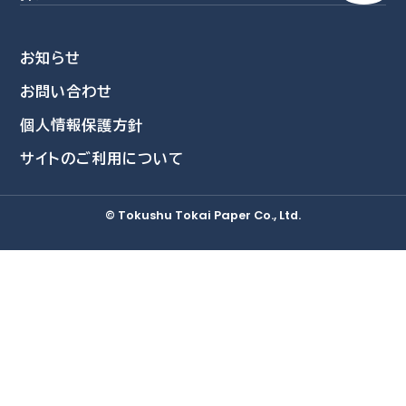
方針一覧
価値創造経営
特殊素材
業績・財務
会社を知る
環境
生活商品
コーポレート・アイデンティティー
株式情報
お知らせ
社員を知る
社会
環境関連事業
会社概要
お問い合わせ
IRライブラリ
新卒採用情報
資源再活用
ガバナンス
個人情報保護方針
沿革
個人投資家の皆さまへ
採用担当者より
自然環境活用
データ集
サイトのご利用について
募集要項
事業所・グループ拠点
IRニュース
教育・研修制度
統合報告書
三島工場
IRカレンダー
© Tokushu Tokai Paper Co., Ltd.
福利厚生
ESGデータ集
総合研究所
採用Q&A
TCFDレポート
IRに関するよくあるご質問
IRに関するお問い合わせ
免責事項