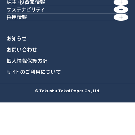
株主・投資家情報
製紙事業
サステナビリティ
経営理念 / 行動規範
経営方針
産業素材
採用情報
方針一覧
価値創造経営
特殊素材
業績・財務
会社を知る
環境
生活商品
コーポレート・アイデンティティー
株式情報
お知らせ
社員を知る
社会
環境関連事業
会社概要
お問い合わせ
IRライブラリ
新卒採用情報
資源再活用
ガバナンス
個人情報保護方針
沿革
個人投資家の皆さまへ
採用担当者より
自然環境活用
データ集
サイトのご利用について
募集要項
事業所・グループ拠点
IRニュース
教育・研修制度
統合報告書
三島工場
IRカレンダー
© Tokushu Tokai Paper Co., Ltd.
福利厚生
ESGデータ集
総合研究所
採用Q&A
TCFDレポート
IRに関するよくあるご質問
IRに関するお問い合わせ
免責事項