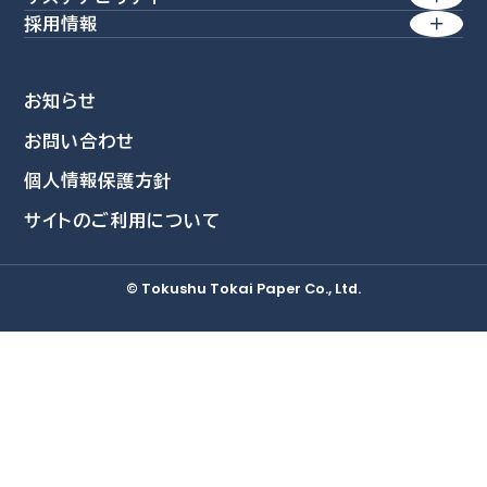
経営方針
産業素材
採用情報
方針一覧
価値創造経営
特殊素材
業績・財務
会社を知る
環境
生活商品
コーポレート・アイデンティティー
株式情報
お知らせ
社員を知る
社会
環境関連事業
会社概要
お問い合わせ
IRライブラリ
新卒採用情報
資源再活用
ガバナンス
個人情報保護方針
沿革
個人投資家の皆さまへ
採用担当者より
自然環境活用
データ集
サイトのご利用について
募集要項
事業所・グループ拠点
IRニュース
教育・研修制度
統合報告書
三島工場
IRカレンダー
© Tokushu Tokai Paper Co., Ltd.
福利厚生
ESGデータ集
総合研究所
採用Q&A
TCFDレポート
IRに関するよくあるご質問
IRに関するお問い合わせ
免責事項